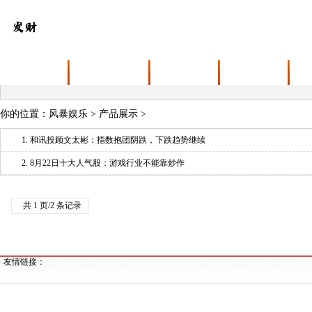
首页
关于风暴娱乐
产品展示
新闻动态
你的位置：
风暴娱乐
>
产品展示
>
1.
和讯投顾文太彬：指数抱团阴跌，下跌趋势继续
2.
8月22日十大人气股：游戏行业不能靠炒作
共 1 页/2 条记录
友情链接：